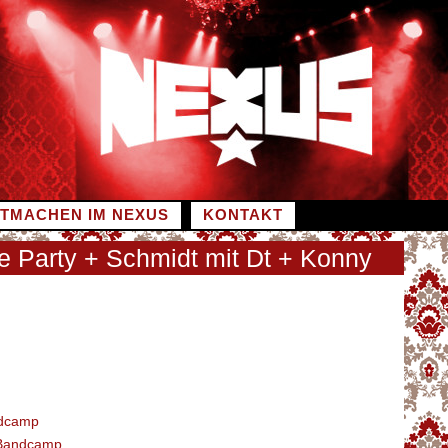
ITMACHEN IM NEXUS
KONTAKT
e Party + Schmidt mit Dt + Konny
dcamp
Bandcamp