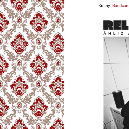
Konny:
Bandca