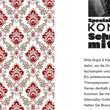
Ähliz Angst & Kl
dahin, wo die G
fachsimpeln und
Ein ambitioniert
Therapiepraxen o
Genau deshalb si
Kommen Sie mit 
bittersüßer Got
Halten Sie Braus