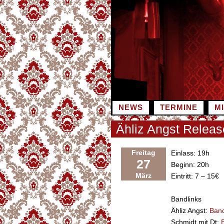
Zum
Inhalt
springen
NEWS
TERMINE
M
Ähliz Angst Releas
Freitag
Einlass: 19h
27
Beginn: 20h
März
Eintritt: 7 – 15€
Bandlinks
Ähliz Angst:
Ban
Schmidt mit Dt: