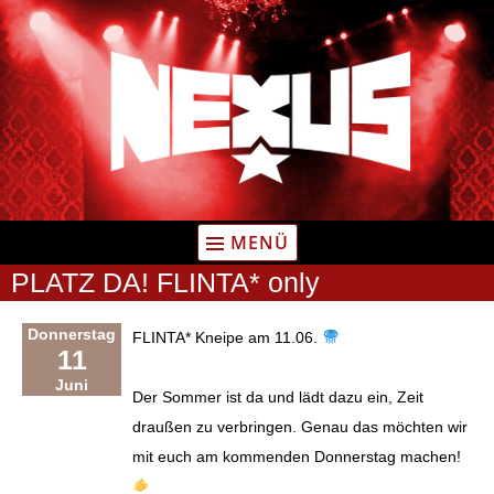
Zum
Inhalt
springen
MENÜ
PLATZ DA! FLINTA* only
Donnerstag
FLINTA* Kneipe am 11.06.
11
Juni
Der Sommer ist da und lädt dazu ein, Zeit
draußen zu verbringen. Genau das möchten wir
mit euch am kommenden Donnerstag machen!