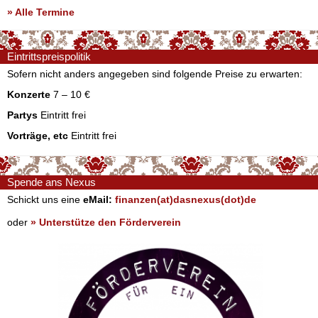
» Alle Termine
Eintrittspreispolitik
Sofern nicht anders angegeben sind folgende Preise zu erwarten:
Konzerte
7 – 10 €
Partys
Eintritt frei
Vorträge, etc
Eintritt frei
Spende ans Nexus
Schickt uns eine
eMail:
finanzen(at)dasnexus(dot)de
oder
» Unterstütze den Förderverein