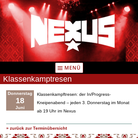
Zum
Inhalt
springen
MENÜ
Klassenkamptresen
Donnerstag
Klassenkampftresen: der In/Progress-
18
Kneipenabend – jeden 3. Donnerstag im Monat
Juni
ab 19 Uhr im Nexus
» zurück zur Terminübersicht