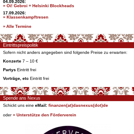
04.09.2026:
» Oi! Gebroi + Helsinki Blockheads
17.09.2026:
» Klassenkampftresen
» Alle Termine
Eintrittspreispolitik
Sofern nicht anders angegeben sind folgende Preise zu erwarten:
Konzerte
7 – 10 €
Partys
Eintritt frei
Vorträge, etc
Eintritt frei
Spende ans Nexus
Schickt uns eine
eMail:
finanzen(at)dasnexus(dot)de
oder
» Unterstütze den Förderverein