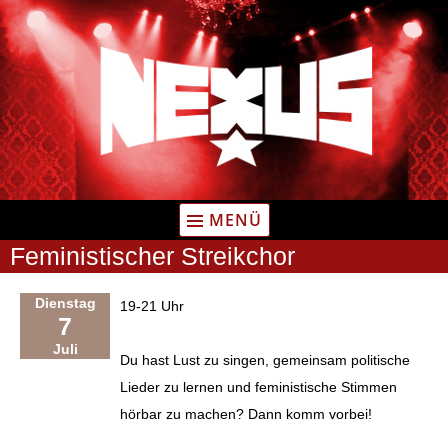
Zum
Inhalt
springen
MENÜ
Feministischer Streikchor
Dienstag
19-21 Uhr
7
Juli
Du hast Lust zu singen, gemeinsam politische
Lieder zu lernen und feministische Stimmen
hörbar zu machen? Dann komm vorbei!