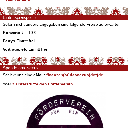
Eintrittspreispolitik
Sofern nicht anders angegeben sind folgende Preise zu erwarten:
Konzerte
7 – 10 €
Partys
Eintritt frei
Vorträge, etc
Eintritt frei
Spende ans Nexus
Schickt uns eine
eMail:
finanzen(at)dasnexus(dot)de
oder
» Unterstütze den Förderverein