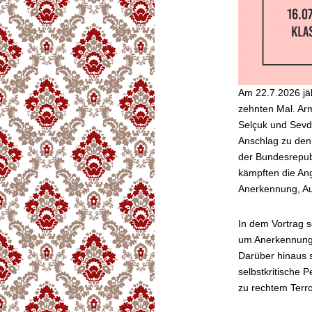
Am 22.7.2026 jä
zehnten Mal. Arm
Selçuk und Sevd
Anschlag zu den 
der Bundesrepubli
kämpften die An
Anerkennung, A
In dem Vortrag s
um Anerkennung 
Darüber hinaus s
selbstkritische P
zu rechtem Terro