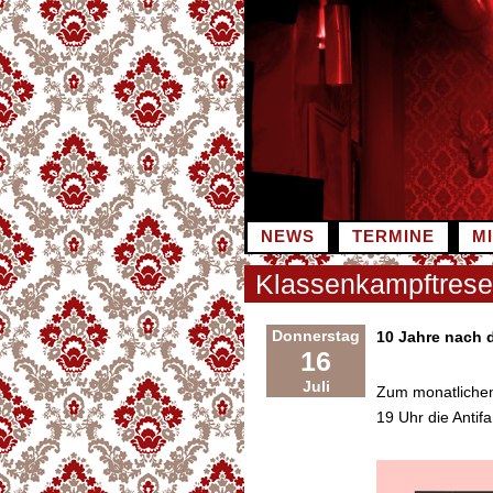
Zum
Inhalt
springen
NEWS
TERMINE
M
Klassenkampftres
Donnerstag
10 Jahre nach 
16
Juli
Zum monatliche
19 Uhr die Antif