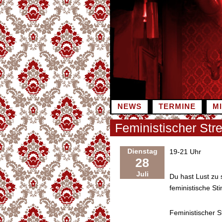
Zum
Inhalt
springen
NEWS
TERMINE
M
Feministischer Str
Dienstag
19-21 Uhr
28
Juli
Du hast Lust zu 
feministische S
Feministischer S