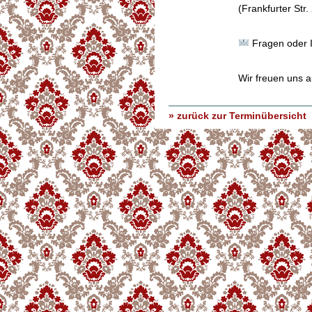
(Frankfurter Str.
Fragen oder I
Wir freuen uns a
» zurück zur Terminübersicht