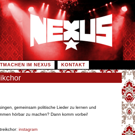
ITMACHEN IM NEXUS
KONTAKT
eikchor
singen, gemeinsam politische Lieder zu lernen und
timmen hörbar zu machen? Dann komm vorbei!
treikchor:
instagram