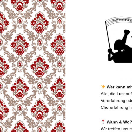
Wer kann m
Alle, die Lust 
Vorerfahrung od
Chorerfahrung h
Wann & Wo
Wir treffen uns 