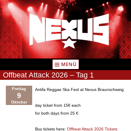
Zum
Inhalt
springen
MENÜ
Offbeat Attack 2026 – Tag 1
Freitag
Antifa Reggae Ska Fest at Nexus Braunschweig
9
Oktober
day ticket from 15€ each
for both days from 25 €
Buy tickets here:
Offbeat Attack 2026 Tickets