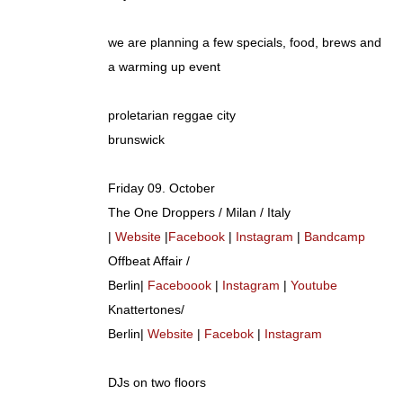
we are planning a few specials, food, brews and
a warming up event
proletarian reggae city
brunswick
Friday 09. October
The One Droppers / Milan / Italy
|
Website
|
Facebook
|
Instagram
|
Bandcamp
Offbeat Affair /
Berlin|
Facebo
o
ok
|
Instagram
|
Youtube
Knattertones/
Berlin|
Website
|
Facebok
|
Instagram
DJs on two floors