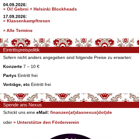
04.09.2026:
» Oi! Gebroi + Helsinki Blockheads
17.09.2026:
» Klassenkampftresen
» Alle Termine
Eintrittspreispolitik
Sofern nicht anders angegeben sind folgende Preise zu erwarten:
Konzerte
7 – 10 €
Partys
Eintritt frei
Vorträge, etc
Eintritt frei
Spende ans Nexus
Schickt uns eine
eMail:
finanzen(at)dasnexus(dot)de
oder
» Unterstütze den Förderverein