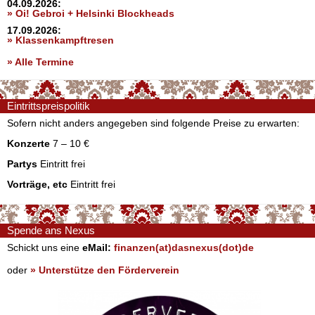
04.09.2026:
» Oi! Gebroi + Helsinki Blockheads
17.09.2026:
» Klassenkampftresen
» Alle Termine
Eintrittspreispolitik
Sofern nicht anders angegeben sind folgende Preise zu erwarten:
Konzerte
7 – 10 €
Partys
Eintritt frei
Vorträge, etc
Eintritt frei
Spende ans Nexus
Schickt uns eine
eMail:
finanzen(at)dasnexus(dot)de
oder
» Unterstütze den Förderverein