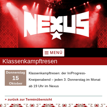
Zum
Inhalt
springen
MENÜ
Klassenkampftresen
Donnerstag
Klassenkampftresen: der In/Progress-
15
Kneipenabend – jeden 3. Donnerstag im Monat
Oktober
ab 19 Uhr im Nexus
» zurück zur Terminübersicht