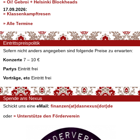
» Oi! Gebroi + Helsinki Blockheads
17.09.2026:
» Klassenkampftresen
» Alle Termine
Eintrittspreispolitik
Sofern nicht anders angegeben sind folgende Preise zu erwarten:
Konzerte
7 – 10 €
Partys
Eintritt frei
Vorträge, etc
Eintritt frei
Spende ans Nexus
Schickt uns eine
eMail:
finanzen(at)dasnexus(dot)de
oder
» Unterstütze den Förderverein