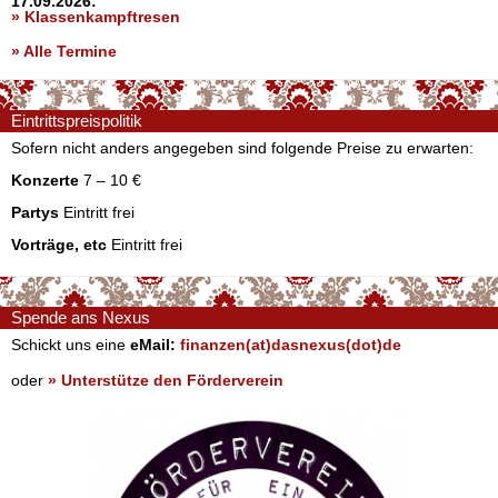
17.09.2026:
» Klassenkampftresen
» Alle Termine
Eintrittspreispolitik
Sofern nicht anders angegeben sind folgende Preise zu erwarten:
Konzerte
7 – 10 €
Partys
Eintritt frei
Vorträge, etc
Eintritt frei
Spende ans Nexus
Schickt uns eine
eMail:
finanzen(at)dasnexus(dot)de
oder
» Unterstütze den Förderverein