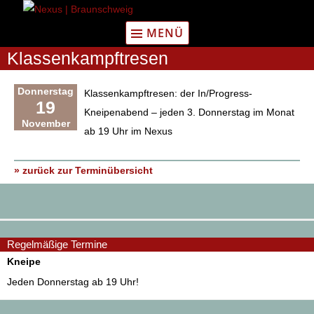
Zum
Inhalt
MENÜ
springen
Klassenkampftresen
Donnerstag
Klassenkampftresen: der In/Progress-
19
Kneipenabend – jeden 3. Donnerstag im Monat
November
ab 19 Uhr im Nexus
» zurück zur Terminübersicht
Regelmäßige Termine
Kneipe
Jeden Donnerstag ab 19 Uhr!