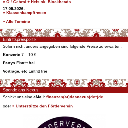
» Oi! Gebroi + Helsinki Blockheads
17.09.2026:
» Klassenkampftresen
» Alle Termine
Eintrittspreispolitik
Sofern nicht anders angegeben sind folgende Preise zu erwarten:
Konzerte
7 – 10 €
Partys
Eintritt frei
Vorträge, etc
Eintritt frei
Spende ans Nexus
Schickt uns eine
eMail:
finanzen(at)dasnexus(dot)de
oder
» Unterstütze den Förderverein