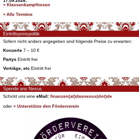
17.09.2026:
» Klassenkampftresen
» Alle Termine
Eintrittspreispolitik
Sofern nicht anders angegeben sind folgende Preise zu erwarten:
Konzerte
7 – 10 €
Partys
Eintritt frei
Vorträge, etc
Eintritt frei
Spende ans Nexus
Schickt uns eine
eMail:
finanzen(at)dasnexus(dot)de
oder
» Unterstütze den Förderverein