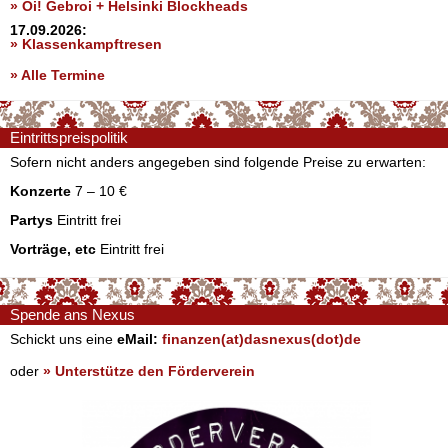
» Oi! Gebroi + Helsinki Blockheads
17.09.2026:
» Klassenkampftresen
» Alle Termine
Eintrittspreispolitik
Sofern nicht anders angegeben sind folgende Preise zu erwarten:
Konzerte
7 – 10 €
Partys
Eintritt frei
Vorträge, etc
Eintritt frei
Spende ans Nexus
Schickt uns eine
eMail:
finanzen(at)dasnexus(dot)de
oder
» Unterstütze den Förderverein