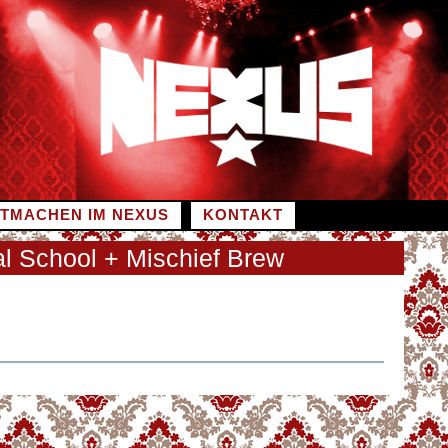
ITMACHEN IM NEXUS
KONTAKT
l School + Mischief Brew