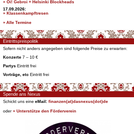
» Oi! Gebroi + Helsinki Blockheads
17.09.2026:
» Klassenkampftresen
» Alle Termine
Eintrittspreispolitik
Sofern nicht anders angegeben sind folgende Preise zu erwarten:
Konzerte
7 – 10 €
Partys
Eintritt frei
Vorträge, etc
Eintritt frei
Spende ans Nexus
Schickt uns eine
eMail:
finanzen(at)dasnexus(dot)de
oder
» Unterstütze den Förderverein