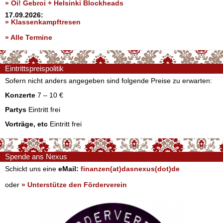
» Oi! Gebroi + Helsinki Blockheads
17.09.2026:
» Klassenkampftresen
» Alle Termine
Eintrittspreispolitik
Sofern nicht anders angegeben sind folgende Preise zu erwarten:
Konzerte
7 – 10 €
Partys
Eintritt frei
Vorträge, etc
Eintritt frei
Spende ans Nexus
Schickt uns eine
eMail:
finanzen(at)dasnexus(dot)de
oder
» Unterstütze den Förderverein