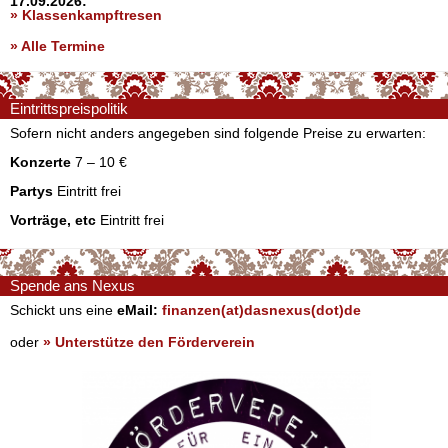
17.09.2026:
» Klassenkampftresen
» Alle Termine
Eintrittspreispolitik
Sofern nicht anders angegeben sind folgende Preise zu erwarten:
Konzerte
7 – 10 €
Partys
Eintritt frei
Vorträge, etc
Eintritt frei
Spende ans Nexus
Schickt uns eine
eMail:
finanzen(at)dasnexus(dot)de
oder
» Unterstütze den Förderverein