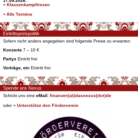
17.09.2026:
» Klassenkampftresen
» Alle Termine
Eintrittspreispolitik
Sofern nicht anders angegeben sind folgende Preise zu erwarten:
Konzerte
7 – 10 €
Partys
Eintritt frei
Vorträge, etc
Eintritt frei
Spende ans Nexus
Schickt uns eine
eMail:
finanzen(at)dasnexus(dot)de
oder
» Unterstütze den Förderverein