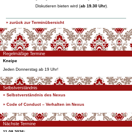
Diskutieren bieten wird (
ab 19.30 Uhr
).
» zurück zur Terminübersicht
Regelmäßige Termine
Kneipe
Jeden Donnerstag ab 19 Uhr!
Selbstverständnis
» Selbstverständnis des Nexus
»
Code of Conduct – Verhalten im Nexus
Nächste Termine
11.08.2026: