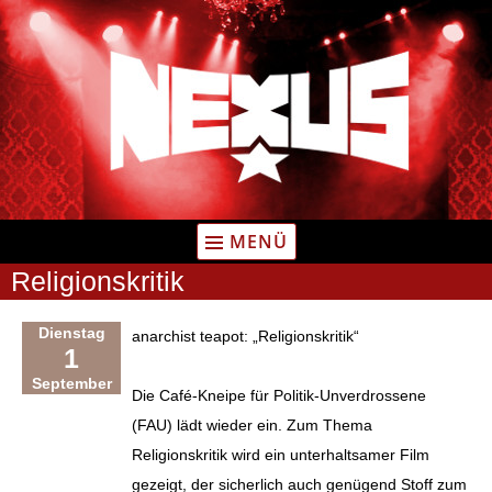
Zum
Inhalt
springen
MENÜ
Religionskritik
Dienstag
anarchist teapot: „Religionskritik“
1
September
Die Café-Kneipe für Politik-Unverdrossene
(FAU) lädt wieder ein. Zum Thema
Religionskritik wird ein unterhaltsamer Film
gezeigt, der sicherlich auch genügend Stoff zum