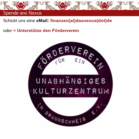
Spende ans Nexus
Schickt uns eine
eMail:
finanzen(at)dasnexus(dot)de
oder
» Unterstütze den Förderverein