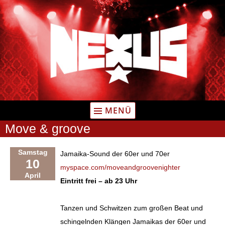
Zum
Inhalt
springen
MENÜ
Move & groove
Samstag
Jamaika-Sound der 60er und 70er
10
myspace.com/moveandgroovenighter
April
Eintritt frei – ab 23 Uhr
Tanzen und Schwitzen zum großen Beat und
schingelnden Klängen Jamaikas der 60er und