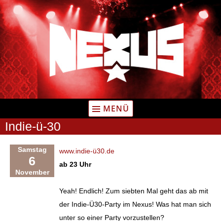
Zum
Inhalt
springen
MENÜ
Indie-ü-30
Samstag
www.indie-ü30.de
6
ab 23 Uhr
November
Yeah! Endlich! Zum siebten Mal geht das ab mit
der Indie-Ü30-Party im Nexus! Was hat man sich
unter so einer Party vorzustellen?