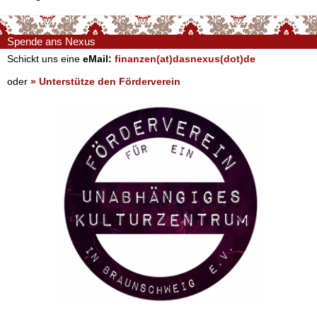
Spende ans Nexus
Schickt uns eine
eMail:
finanzen(at)dasnexus(dot)de
oder
» Unterstütze den Förderverein