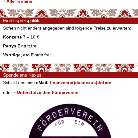
» Alle Termine
Eintrittspreispolitik
Sofern nicht anders angegeben sind folgende Preise zu erwarten:
Konzerte
7 – 10 €
Partys
Eintritt frei
Vorträge, etc
Eintritt frei
Spende ans Nexus
Schickt uns eine
eMail:
finanzen(at)dasnexus(dot)de
oder
» Unterstütze den Förderverein