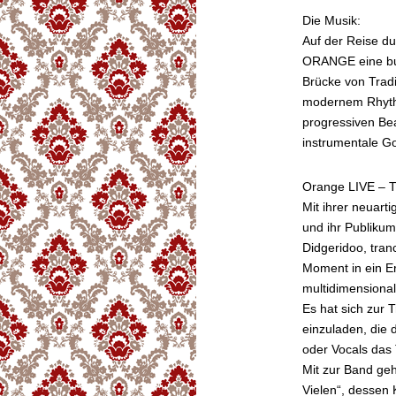
Die Musik:
Auf der Reise d
ORANGE eine bun
Brücke von Tradi
modernem Rhythm
progressiven Bea
instrumentale Go
Orange LIVE – T
Mit ihrer neuar
und ihr Publikum
Didgeridoo, tra
Moment in ein Er
multidimensiona
Es hat sich zur 
einzuladen, die 
oder Vocals das 
Mit zur Band ge
Vielen“, dessen