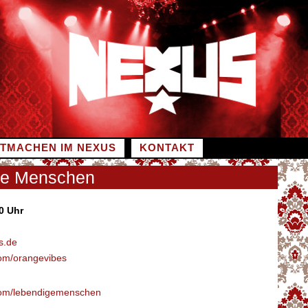
ITMACHEN IM NEXUS
KONTAKT
ge Menschen
0 Uhr
s.de
m/orangevibes
om/lebendigemenschen