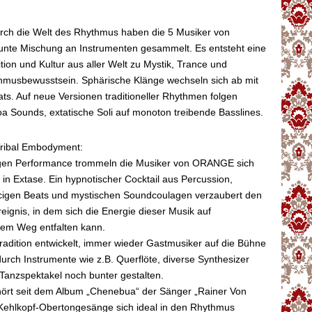
urch die Welt des Rhythmus haben die 5 Musiker von
te Mischung an Instrumenten gesammelt. Es entsteht eine
tion und Kultur aus aller Welt zu Mystik, Trance und
usbewusstsein. Sphärische Klänge wechseln sich ab mit
ts. Auf neue Versionen traditioneller Rhythmen folgen
a Sounds, extatische Soli auf monoton treibende Basslines.
ribal Embodyment:
tigen Performance trommeln die Musiker von ORANGE sich
 in Extase. Ein hypnotischer Cocktail aus Percussion,
ncigen Beats und mystischen Soundcoulagen verzaubert den
eignis, in dem sich die Energie dieser Musik auf
lem Weg entfalten kann.
Tradition entwickelt, immer wieder Gastmusiker auf die Bühne
durch Instrumente wie z.B. Querflöte, diverse Synthesizer
Tanzspektakel noch bunter gestalten.
hört seit dem Album „Chenebua“ der Sänger „Rainer Von
 Kehlkopf-Obertongesänge sich ideal in den Rhythmus