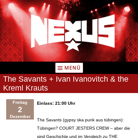
Zum
Inhalt
springen
MENÜ
The Savants + Ivan Ivanovitch & the
Kreml Krauts
Freitag
Einlass: 21:00 Uhr
2
Dezember
The Savants (gypsy ska punk aus tübingen):
Tübingen? COURT JESTERS CREW – aber die
sind Geschichte und im Vergleich zu THE