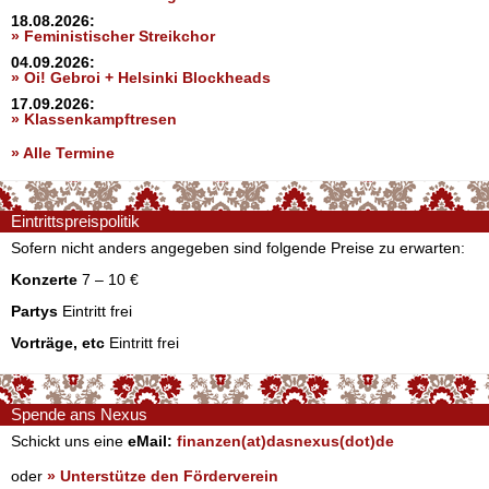
18.08.2026:
» Feministischer Streikchor
04.09.2026:
» Oi! Gebroi + Helsinki Blockheads
17.09.2026:
» Klassenkampftresen
» Alle Termine
Eintrittspreispolitik
Sofern nicht anders angegeben sind folgende Preise zu erwarten:
Konzerte
7 – 10 €
Partys
Eintritt frei
Vorträge, etc
Eintritt frei
Spende ans Nexus
Schickt uns eine
eMail:
finanzen(at)dasnexus(dot)de
oder
» Unterstütze den Förderverein