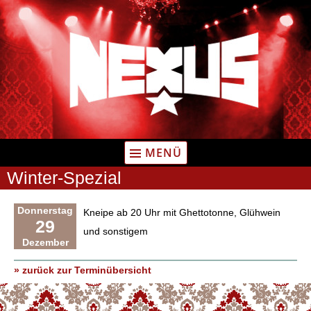
Zum
Inhalt
springen
MENÜ
Winter-Spezial
Donnerstag
Kneipe ab 20 Uhr mit Ghettotonne, Glühwein
29
und sonstigem
Dezember
» zurück zur Terminübersicht