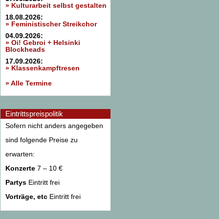
» Kulturarbeit selbst gestalten
18.08.2026:
» Feministischer Streikchor
04.09.2026:
» Oi! Gebroi + Helsinki
Blockheads
17.09.2026:
» Klassenkampftresen
» Alle Termine
Eintrittspreispolitik
Sofern nicht anders angegeben
sind folgende Preise zu
erwarten:
Konzerte
7 – 10 €
Partys
Eintritt frei
Vorträge, etc
Eintritt frei