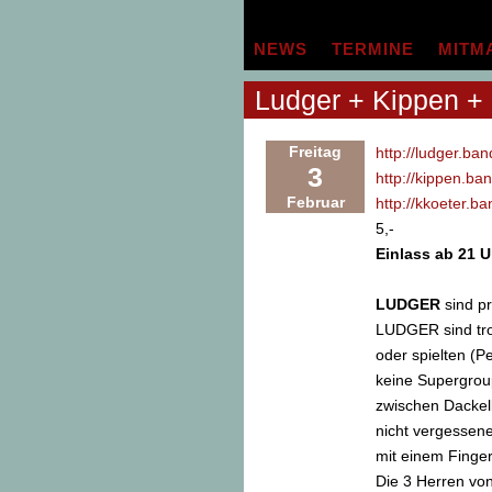
Zum
Inhalt
NEWS
TERMINE
MITM
springen
Ludger + Kippen +
Freitag
http://ludger.b
3
http://kippen.b
Februar
http://kkoeter.
5,-
Einlass ab 21 U
LUDGER
sind pr
LUDGER sind trot
oder spielten (P
keine Supergrou
zwischen Dackelb
nicht vergessen
mit einem Finge
Die 3 Herren vo