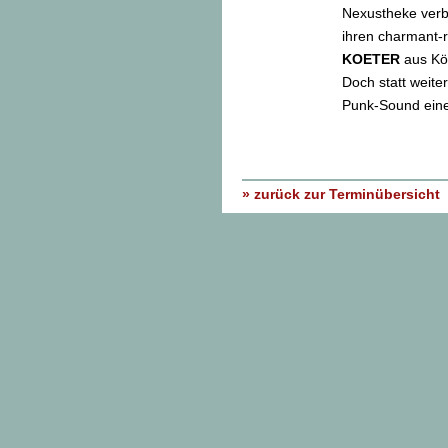
Nexustheke verb
ihren charmant-
KOETER
aus Köl
Doch statt weite
Punk-Sound eine 
» zurück zur Terminübersicht