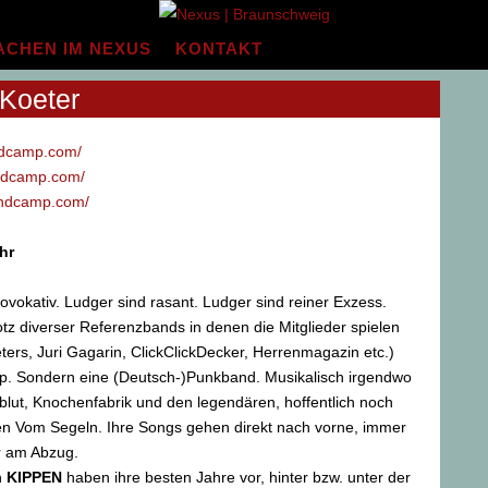
ACHEN IM NEXUS
KONTAKT
 Koeter
andcamp.com/
andcamp.com/
bandcamp.com/
hr
ovokativ. Ludger sind rasant. Ludger sind reiner Exzess.
z diverser Referenzbands in denen die Mitglieder spielen
eters, Juri Gagarin, ClickClickDecker, Herrenmagazin etc.)
p. Sondern eine (Deutsch-)Punkband. Musikalisch irgendwo
lut, Knochenfabrik und den legendären, hoffentlich noch
en Vom Segeln. Ihre Songs gehen direkt nach vorne, immer
r am Abzug.
n
KIPPEN
haben ihre besten Jahre vor, hinter bzw. unter der