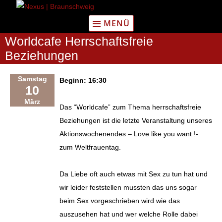
Zum
Inhalt
MENÜ
springen
Worldcafe Herrschaftsfreie
Beziehungen
Samstag
Beginn: 16:30
10
März
Das “Worldcafe” zum Thema herrschaftsfreie
Beziehungen ist die letzte Veranstaltung unseres
Aktionswochenendes – Love like you want !-
zum Weltfrauentag.
Da Liebe oft auch etwas mit Sex zu tun hat und
wir leider feststellen mussten das uns sogar
beim Sex vorgeschrieben wird wie das
auszusehen hat und wer welche Rolle dabei