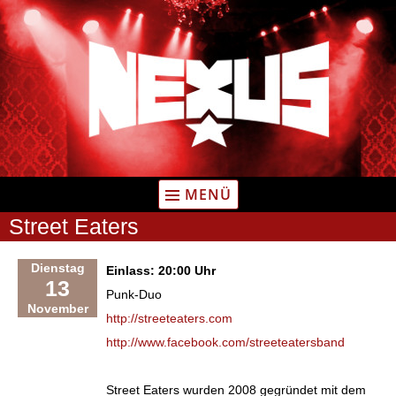
Zum
Inhalt
springen
MENÜ
Street Eaters
Dienstag
Einlass: 20:00 Uhr
13
Punk-Duo
November
http://streeteaters.com
http://www.facebook.com/streeteatersband
Street Eaters wurden 2008 gegründet mit dem