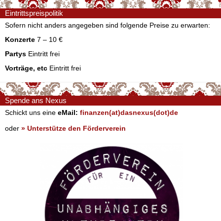
Eintrittspreispolitik
Sofern nicht anders angegeben sind folgende Preise zu erwarten:
Konzerte
7 – 10 €
Partys
Eintritt frei
Vorträge, etc
Eintritt frei
Spende ans Nexus
Schickt uns eine
eMail:
finanzen(at)dasnexus(dot)de
oder
» Unterstütze den Förderverein