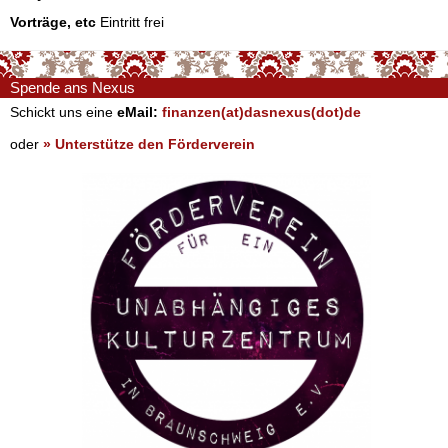
Vorträge, etc
Eintritt frei
Spende ans Nexus
Schickt uns eine
eMail:
finanzen(at)dasnexus(dot)de
oder
» Unterstütze den Förderverein