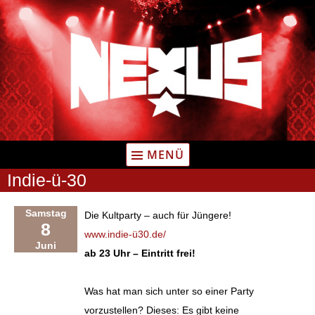
Zum
Inhalt
springen
MENÜ
Indie-ü-30
Samstag
Die Kultparty – auch für Jüngere!
8
www.indie-ü30.de/
Juni
ab 23 Uhr – Eintritt frei!
Was hat man sich unter so einer Party
vorzustellen? Dieses: Es gibt keine