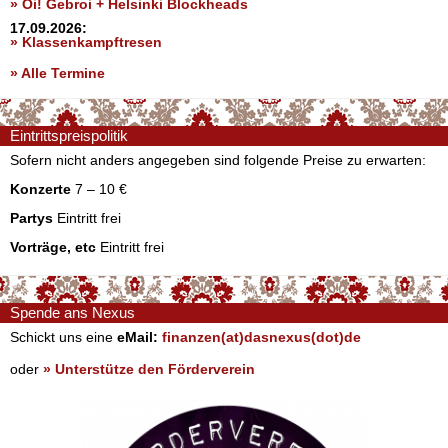
» Oi! Gebroi + Helsinki Blockheads
17.09.2026:
» Klassenkampftresen
» Alle Termine
Eintrittspreispolitik
Sofern nicht anders angegeben sind folgende Preise zu erwarten:
Konzerte
7 – 10 €
Partys
Eintritt frei
Vorträge, etc
Eintritt frei
Spende ans Nexus
Schickt uns eine
eMail:
finanzen(at)dasnexus(dot)de
oder
» Unterstütze den Förderverein