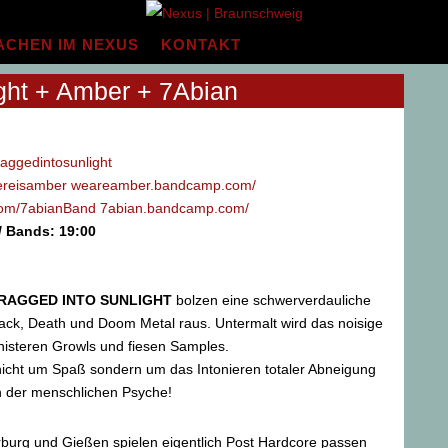
ACHEN IM NEXUS
KONTAKT
ght + Amber + 7Abian
aggedintosunlight
ereisamber
weareamber.bandcamp.com/
om/7abianBand
7abian.bandcamp.com/
// Bands: 19:00
RAGGED INTO SUNLIGHT
bolzen eine schwerverdauliche
ack, Death und Doom Metal raus. Untermalt wird das noisige
nisteren Growls und fiesen Samples.
nicht um Spaß sondern um das Intonieren totaler Abneigung
n der menschlichen Psyche!
urg und Gießen spielen eigentlich Post Hardcore passen