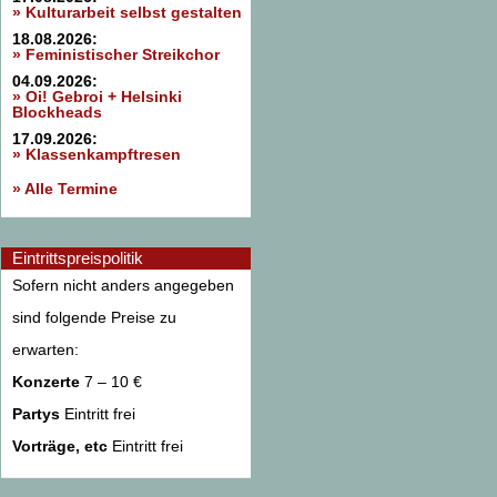
» Kulturarbeit selbst gestalten
18.08.2026:
» Feministischer Streikchor
04.09.2026:
» Oi! Gebroi + Helsinki
Blockheads
17.09.2026:
» Klassenkampftresen
» Alle Termine
Eintrittspreispolitik
Sofern nicht anders angegeben
sind folgende Preise zu
erwarten:
Konzerte
7 – 10 €
Partys
Eintritt frei
Vorträge, etc
Eintritt frei