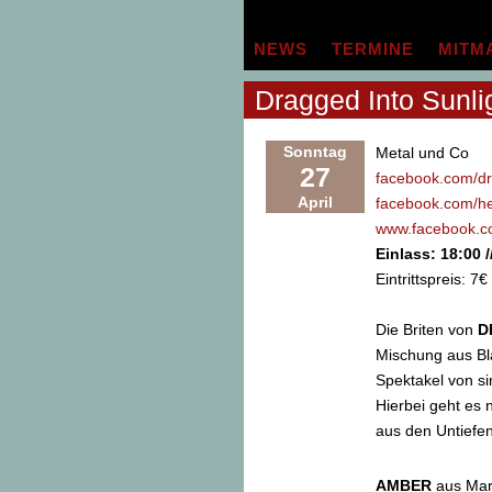
Zum
Inhalt
NEWS
TERMINE
MITM
springen
Dragged Into Sunli
Sonntag
Metal und Co
27
facebook.com/dr
April
facebook.com/h
www.facebook.c
Einlass: 18:00 
Eintrittspreis: 7€
Die Briten von
D
Mischung aus Bl
Spektakel von si
Hierbei geht es 
aus den Untiefe
AMBER
aus Marb