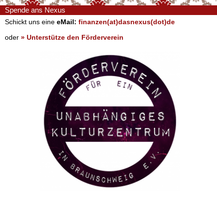
Spende ans Nexus
Schickt uns eine
eMail:
finanzen(at)dasnexus(dot)de
oder
» Unterstütze den Förderverein