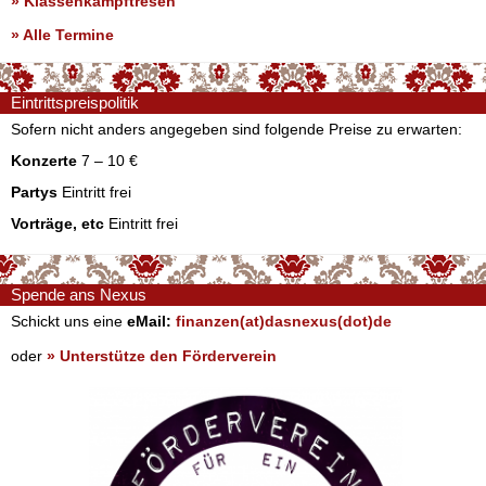
» Klassenkampftresen
» Alle Termine
Eintrittspreispolitik
Sofern nicht anders angegeben sind folgende Preise zu erwarten:
Konzerte
7 – 10 €
Partys
Eintritt frei
Vorträge, etc
Eintritt frei
Spende ans Nexus
Schickt uns eine
eMail:
finanzen(at)dasnexus(dot)de
oder
» Unterstütze den Förderverein