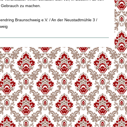
t Gebrauch zu machen.
gendring Braunschweig e.V. / An der Neustadtmühle 3 /
weig