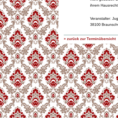
ihrem Hausrech
Veranstalter: Ju
38100 Braunsch
» zurück zur Terminübersicht