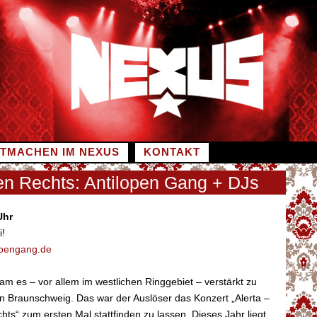
ITMACHEN IM NEXUS
KONTAKT
en Rechts: Antilopen Gang + DJs
Uhr
i!
lopengang.de
kam es – vor allem im westlichen Ringgebiet – verstärkt zu
 in Braunschweig. Das war der Auslöser das Konzert „Alerta –
ts“ zum ersten Mal stattfinden zu lassen. Dieses Jahr liegt