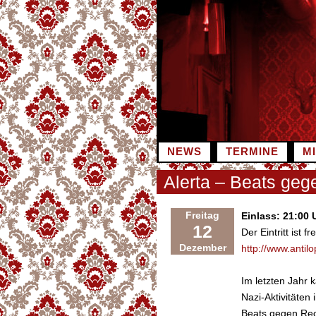
Zum
Inhalt
springen
NEWS
TERMINE
M
Alerta – Beats geg
Freitag
Einlass: 21:00 
12
Der Eintritt ist fre
Dezember
http://www.anti
Im letzten Jahr 
Nazi-Aktivitäten
Beats gegen Rech