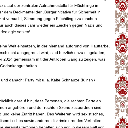
zis auf der zentralen Aufnahmestelle für Flüchtlinge in
er dem Deckmantel der „Bürgerinitiative für Sicherheit in
ird versucht, Stimmung gegen Flüchtlinge zu machen.
wir auch dieses Jahr wieder ein Zeichen gegen Nazis und
Ideologie setzen!
ür eine Welt einsetzen, in der niemand aufgrund von Hautfarbe,
schlecht ausgegrenzt wird, sind herzlich dazu eingeladen,
 2014 gemeinsam mit der Antilopen Gang zu zeigen, was
 Gedankengut halten.
und danach: Party mit u. a. Kalte Schnauze (Klinsh /
ücklich darauf hin, dass Personen, die rechten Parteien
onen angehören und der rechten Szene zuzuordnen sind,
 und keine Zutritt haben. Des Weiteren wird sexistisches,
ntisemitisches sowie anderes diskriminierendes Verhalten
ie Veranstalter*innen behalten sich vor, in diesem Fall von