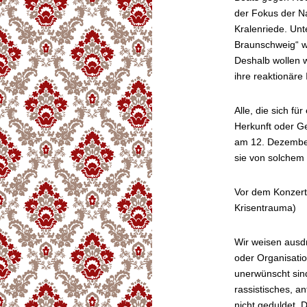
der Fokus der Na
Kralenriede. Unt
Braunschweig“ w
Deshalb wollen 
ihre reaktionäre 
Alle, die sich f
Herkunft oder Ge
am 12. Dezember
sie von solchem
Vor dem Konzert 
Krisentrauma)
Wir weisen ausdr
oder Organisati
unerwünscht sind
rassistisches, a
nicht geduldet. D