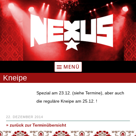
Zum
Inhalt
springen
MENÜ
Kneipe
Spezial am 23.12. (siehe Termine), aber auch
die reguläre Kneipe am 25.12. !
22. DEZEMBER 2014
» zurück zur Terminübersicht