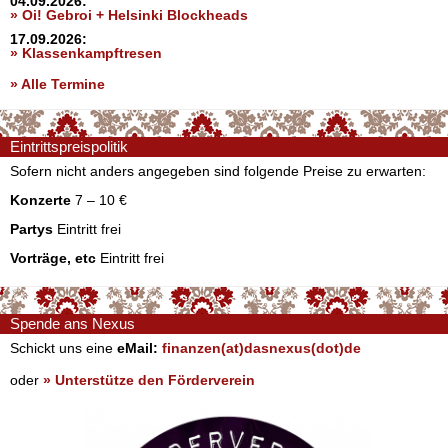
04.09.2026:
» Oi! Gebroi + Helsinki Blockheads
17.09.2026:
» Klassenkampftresen
» Alle Termine
Eintrittspreispolitik
Sofern nicht anders angegeben sind folgende Preise zu erwarten:
Konzerte
7 – 10 €
Partys
Eintritt frei
Vorträge, etc
Eintritt frei
Spende ans Nexus
Schickt uns eine
eMail:
finanzen(at)dasnexus(dot)de
oder
» Unterstütze den Förderverein