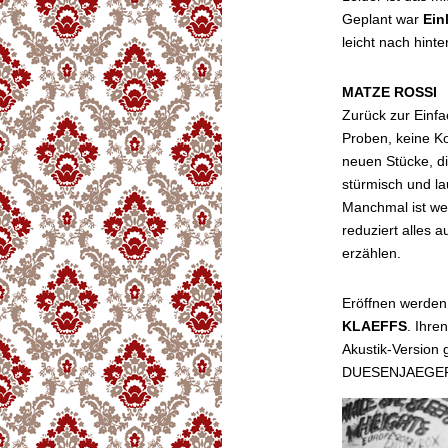
Geplant war
Ein
leicht nach hinte
MATZE ROSSI
Zurück zur Einfa
Proben, keine Ko
neuen Stücke, di
stürmisch und lau
Manchmal ist we
reduziert alles 
erzählen.
Eröffnen werden
KLAEFFS
. Ihre
Akustik-Version 
DUESENJAEGER i