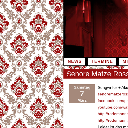
Zum
Inhalt
springen
NEWS
TERMINE
M
Senore Matze Ross
Samstag
Songwriter + Aku
7
senorematzeross
März
facebook.com/p
youtube.com/wa
http://rodemann
http://rodeman
Leider ist das m