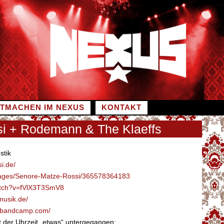
ITMACHEN IM NEXUS
KONTAKT
i + Rodemann & The Klaeffs
stik
i.de/
ages/Senore-Matze-Rossi/365578364183
tch?v=fVlX3T3SmV8
musik.de/
n.bandcamp.com/
it der Uhrzeit „etwas“ untergegangen: