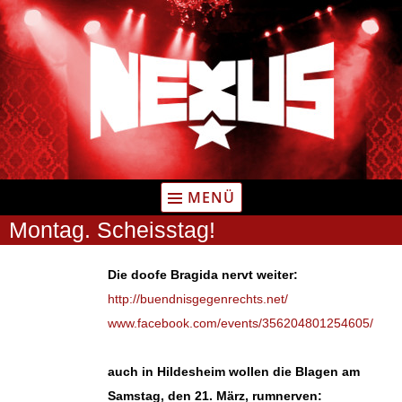
Zum
Inhalt
springen
MENÜ
Montag. Scheisstag!
Die doofe Bragida nervt weiter:
http://buendnisgegenrechts.net/
www.facebook.com/events/356204801254605/
auch in Hildesheim wollen die Blagen am
Samstag, den 21. März, rumnerven: