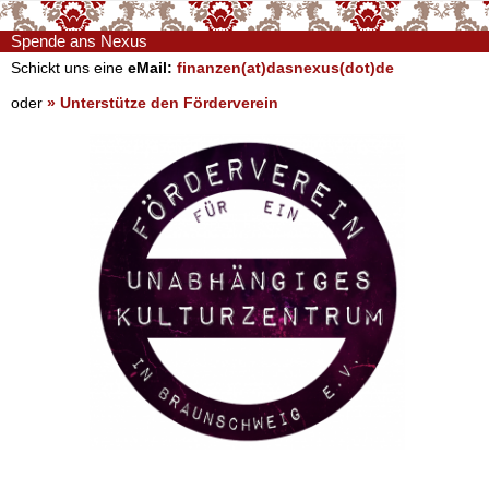
Spende ans Nexus
Schickt uns eine
eMail:
finanzen(at)dasnexus(dot)de
oder
» Unterstütze den Förderverein