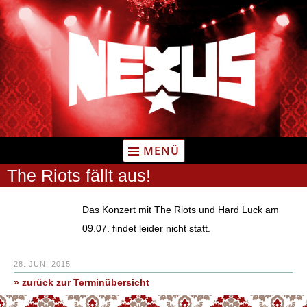
Zum
Inhalt
springen
MENÜ
The Riots fällt aus!
Das Konzert mit The Riots und Hard Luck am
09.07. findet leider nicht statt.
28. JUNI 2015
» zurück zur Terminübersicht