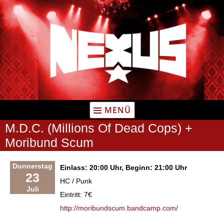
Zum
Inhalt
springen
MENÜ
M.D.C. (Millions Of Dead Cops) +
Moribund Scum
Donnerstag
Einlass: 20:00 Uhr, Beginn: 21:00 Uhr
23
HC / Punk
Juli
Eintritt: 7€
http://moribundscum.bandcamp.com/