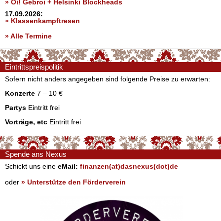
» Oi! Gebroi + Helsinki Blockheads
17.09.2026:
» Klassenkampftresen
» Alle Termine
Eintrittspreispolitik
Sofern nicht anders angegeben sind folgende Preise zu erwarten:
Konzerte
7 – 10 €
Partys
Eintritt frei
Vorträge, etc
Eintritt frei
Spende ans Nexus
Schickt uns eine
eMail:
finanzen(at)dasnexus(dot)de
oder
» Unterstütze den Förderverein