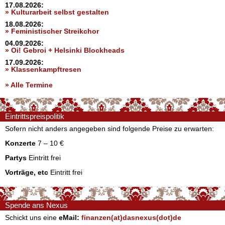
17.08.2026:
» Kulturarbeit selbst gestalten
18.08.2026:
» Feministischer Streikchor
04.09.2026:
» Oi! Gebroi + Helsinki Blockheads
17.09.2026:
» Klassenkampftresen
» Alle Termine
Eintrittspreispolitik
Sofern nicht anders angegeben sind folgende Preise zu erwarten:
Konzerte
7 – 10 €
Partys
Eintritt frei
Vorträge, etc
Eintritt frei
Spende ans Nexus
Schickt uns eine
eMail:
finanzen(at)dasnexus(dot)de