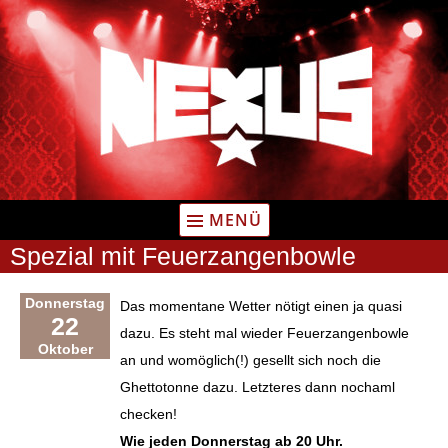
Zum
Inhalt
springen
MENÜ
Spezial mit Feuerzangenbowle
Donnerstag
Das momentane Wetter nötigt einen ja quasi
22
dazu. Es steht mal wieder Feuerzangenbowle
Oktober
an und womöglich(!) gesellt sich noch die
Ghettotonne dazu. Letzteres dann nochaml
checken!
Wie jeden Donnerstag ab 20 Uhr.