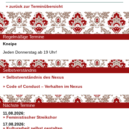
» zurück zur Terminübersicht
Regelmäßige Termine
Kneipe
Jeden Donnerstag ab 19 Uhr!
Selbstverständnis
» Selbstverständnis des Nexus
»
Code of Conduct – Verhalten im Nexus
Nächste Termine
11.08.2026:
» Feministischer Streikchor
17.08.2026:
» Kulturarbeit selbst gestalten