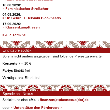
18.08.2026:
» Feministischer Streikchor
04.09.2026:
» Oi! Gebroi + Helsinki Blockheads
17.09.2026:
» Klassenkampftresen
» Alle Termine
Eintrittspreispolitik
Sofern nicht anders angegeben sind folgende Preise zu erwarten:
Konzerte
7 – 10 €
Partys
Eintritt frei
Vorträge, etc
Eintritt frei
Spende ans Nexus
Schickt uns eine
eMail:
finanzen(at)dasnexus(dot)de
oder
» Unterstütze den Förderverein