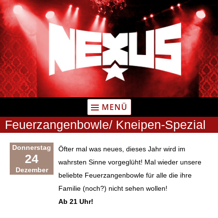
Zum
Inhalt
springen
MENÜ
Feuerzangenbowle/ Kneipen-Spezial
Donnerstag
Öfter mal was neues, dieses Jahr wird im
24
wahrsten Sinne vorgeglüht! Mal wieder unsere
Dezember
beliebte Feuerzangenbowle für alle die ihre
Familie (noch?) nicht sehen wollen!
Ab 21 Uhr!