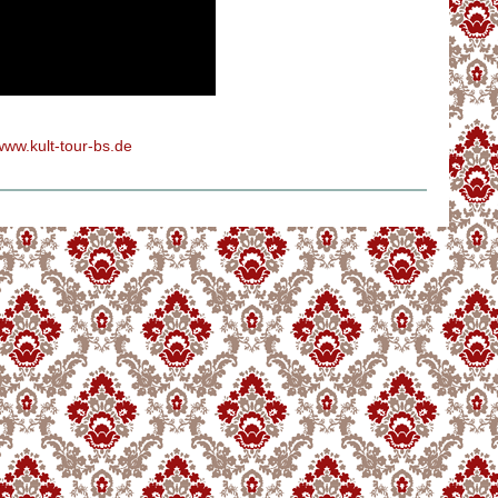
www.kult-tour-bs.de