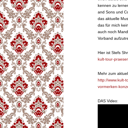
kennen zu lernen
and Sons und Co?
das aktuelle Mus
das für mich kei
auch noch Mando
Vorband aufzutre
Hier ist Stefs S
kult-tour-praese
Mehr zum aktuel
http://www.kult-
vormerken-konze
DAS Video: