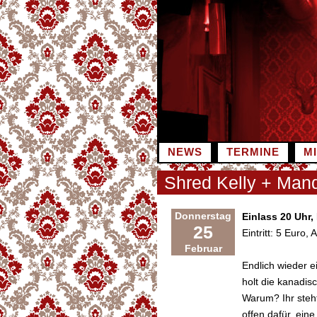
Zum
Inhalt
springen
NEWS
TERMINE
M
Shred Kelly + Mand
Donnerstag
Einlass 20 Uhr,
25
Eintritt: 5 Euro
Februar
Endlich wieder e
holt die kanadis
Warum? Ihr steht
offen dafür, ei