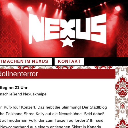
ITMACHEN IM NEXUS
KONTAKT
olinenterror
 Beginn 21 Uhr
, Anschließend Nexuskneipe
in Kult-Tour Konzert. Das hebt die Stimmung! Der Stadtblog
che Folkband Shred Kelly auf die Nexusbühne. Seid dabei!
 auf modernen Folk, der zum Tanzen auffordert? Ihr seid
ne Newcomerband aus einem entlegenen Skiort in Kanada