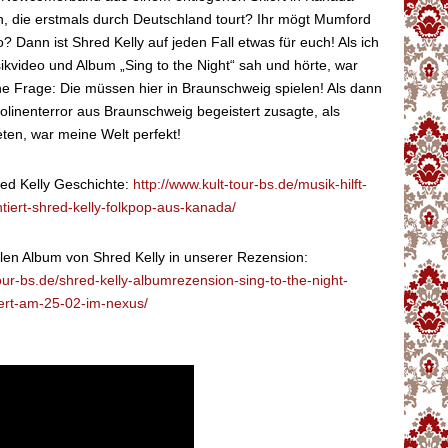
, die erstmals durch Deutschland tourt? Ihr mögt Mumford
 Dann ist Shred Kelly auf jeden Fall etwas für euch! Als ich
ikvideo und Album „Sing to the Night“ sah und hörte, war
ne Frage: Die müssen hier in Braunschweig spielen! Als dann
linenterror aus Braunschweig begeistert zusagte, als
ten, war meine Welt perfekt!
hred Kelly Geschichte:
http://www.kult-tour-bs.de/musik-hilft-
ntiert-shred-kelly-folkpop-aus-kanada/
len Album von Shred Kelly in unserer Rezension:
tour-bs.de/shred-kelly-albumrezension-sing-to-the-night-
rt-am-25-02-im-nexus/