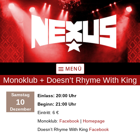
Zum
Inhalt
springen
MENÜ
Monoklub + Doesn’t Rhyme With King
Samstag
Einlass: 20:00 Uhr
10
Beginn: 21:00 Uhr
Dezember
Eintritt: 6 €
Monoklub:
Facebook
|
Homepage
Doesn’t Rhyme With King
Facebook