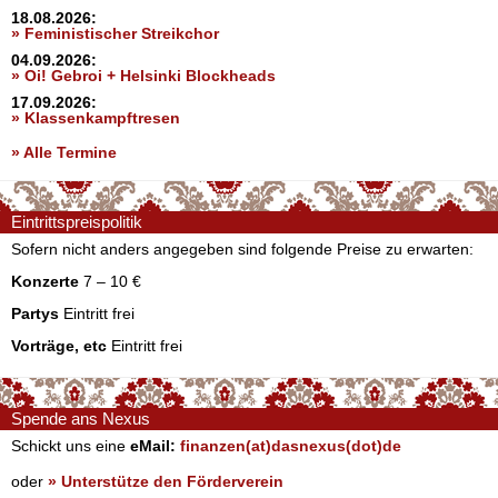
18.08.2026:
» Feministischer Streikchor
04.09.2026:
» Oi! Gebroi + Helsinki Blockheads
17.09.2026:
» Klassenkampftresen
» Alle Termine
Eintrittspreispolitik
Sofern nicht anders angegeben sind folgende Preise zu erwarten:
Konzerte
7 – 10 €
Partys
Eintritt frei
Vorträge, etc
Eintritt frei
Spende ans Nexus
Schickt uns eine
eMail:
finanzen(at)dasnexus(dot)de
oder
» Unterstütze den Förderverein