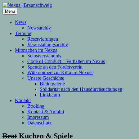
Zum
Inhalt
Menü
springen
News
Newsarchiv
Termine
Reservierungen
Veranstaltungsarchiv
Mitmachen im Nexus
Selbstverständnis
Code of Conduct – Verhalten im Nexus
Spende an den Förderverein
Willkommen zur Küfa im Nexus!
Unsere Geschichte
Bildergalerie
Solidarität nach den Hausdurchsuchungen
Linkbaum
Kontakt
Booking
Kontakt & Anfahrt
Impressum
Datenschutz
Brot
Kuchen & Spiele