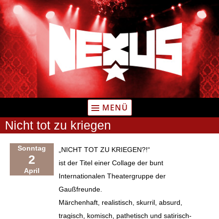
Zum
Inhalt
springen
MENÜ
Nicht tot zu kriegen
Sonntag
„NICHT TOT ZU KRIEGEN?!“
2
ist der Titel einer Collage der bunt
April
Internationalen Theatergruppe der
Gaußfreunde.
Märchenhaft, realistisch, skurril, absurd,
tragisch, komisch, pathetisch und satirisch-