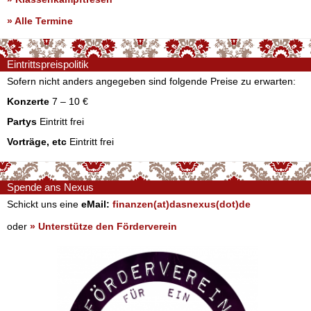
» Alle Termine
Eintrittspreispolitik
Sofern nicht anders angegeben sind folgende Preise zu erwarten:
Konzerte
7 – 10 €
Partys
Eintritt frei
Vorträge, etc
Eintritt frei
Spende ans Nexus
Schickt uns eine
eMail:
finanzen(at)dasnexus(dot)de
oder
» Unterstütze den Förderverein