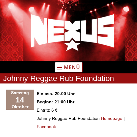
Zum
Inhalt
springen
MENÜ
Johnny Reggae Rub Foundation
Samstag
Einlass: 20:00 Uhr
14
Beginn: 21:00 Uhr
Oktober
Eintritt: 6 €
Johnny Reggae Rub Foundation
Homepage
|
Facebook