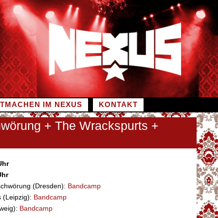
ITMACHEN IM NEXUS
KONTAKT
hwörung + The Wrackspurts +
Uhr
Uhr
schwörung (Dresden):
Bandcamp
 (Leipzig):
Bandcamp
hweig):
Bandcamp