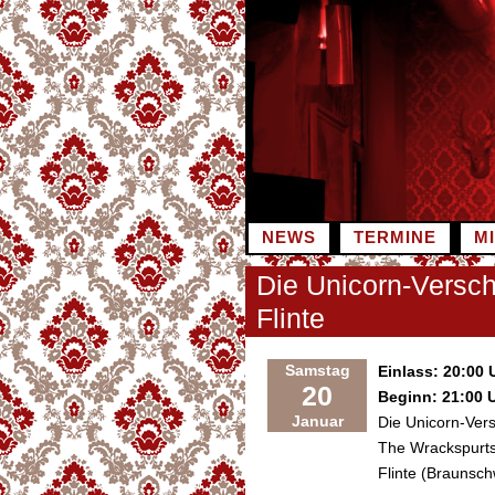
Zum
Inhalt
springen
NEWS
TERMINE
M
Die Unicorn-Versc
Flinte
Samstag
Einlass: 20:00 
20
Beginn: 21:00 
Januar
Die Unicorn-Ver
The Wrackspurts
Flinte (Braunsc