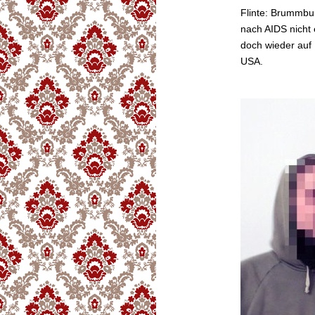
Flinte: Brummbu
nach AIDS nicht 
doch wieder auf 
USA.