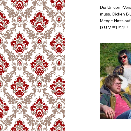
Die Unicorn-Ver
muss. Dicken Bl
Menge Hass auf A
D.U.V.!!!1!!11!!!