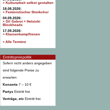
» Kulturarbeit selbst gestalten
18.08.2026:
» Feministischer Streikchor
04.09.2026:
» Oi! Gebroi + Helsinki
Blockheads
17.09.2026:
» Klassenkampftresen
» Alle Termine
Eintrittspreispolitik
Sofern nicht anders angegeben
sind folgende Preise zu
erwarten:
Konzerte
7 – 10 €
Partys
Eintritt frei
Vorträge, etc
Eintritt frei