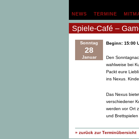
Zum
Inhalt
NEWS
TERMINE
MITM
springen
Spiele-Café – Gam
Sonntag
Beginn: 15:00 
28
Januar
Den Sonntagnach
wahlweise bei K
Packt eure Lieb
ins Nexus. Kinde
Das Nexus bietet
verschiedener Ko
werden vor Ort z
und Brettspielen 
» zurück zur Terminübersicht