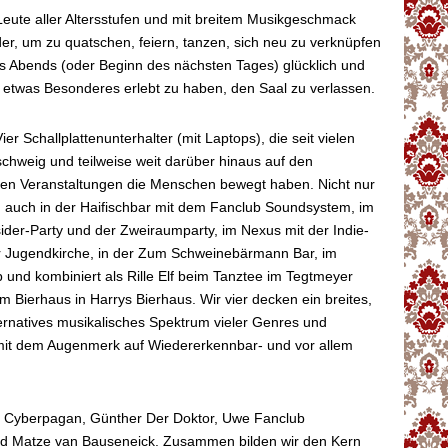
Leute aller Altersstufen und mit breitem Musikgeschmack
der, um zu quatschen, feiern, tanzen, sich neu zu verknüpfen
 Abends (oder Beginn des nächsten Tages) glücklich und
 etwas Besonderes erlebt zu haben, den Saal zu verlassen.
ier Schallplattenunterhalter (mit Laptops), die seit vielen
chweig und teilweise weit darüber hinaus auf den
sten Veranstaltungen die Menschen bewegt haben. Nicht nur
, auch in der Haifischbar mit dem Fanclub Soundsystem, im
ider-Party und der Zweiraumparty, im Nexus mit der Indie-
er Jugendkirche, in der Zum Schweinebärmann Bar, im
 und kombiniert als Rille Elf beim Tanztee im Tegtmeyer
im Bierhaus in Harrys Bierhaus. Wir vier decken ein breites,
ernatives musikalisches Spektrum vieler Genres und
mit dem Augenmerk auf Wiedererkennbar- und vor allem
lli Cyberpagan, Günther Der Doktor, Uwe Fanclub
d Matze van Bauseneick. Zusammen bilden wir den Kern