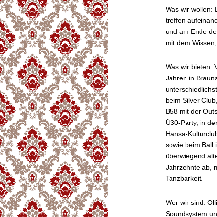
Was wir wollen: 
treffen aufeinan
und am Ende des
mit dem Wissen,
Was wir bieten: V
Jahren in Brauns
unterschiedlich
beim Silver Club
B58 mit der Outs
Ü30-Party, in d
Hansa-Kulturclub
sowie beim Ball 
überwiegend alt
Jahrzehnte ab, 
Tanzbarkeit.
Wer wir sind: O
Soundsystem un