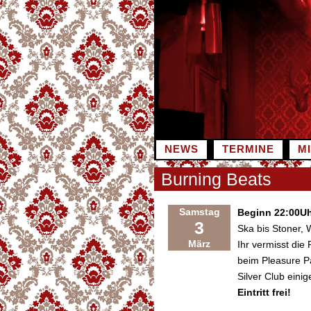
Zum
Inhalt
springen
NEWS
TERMINE
M
Burning Beats
Samstag
Beginn 22:00U
3
Ska bis Stoner,
März
Ihr vermisst die
beim Pleasure 
Silver Club eini
Eintritt frei!